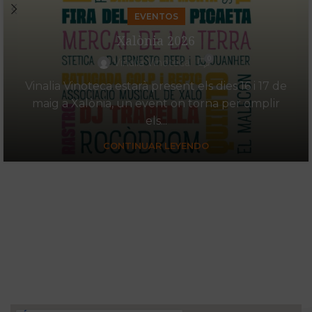
EVENTOS
Xalònia 2026
0
Vinalia Vinoteca
Vinalia Vinoteca estarà present els dies 16 i 17 de
maig a Xalònia, un event on torna per omplir
els...
CONTINUAR LEYENDO