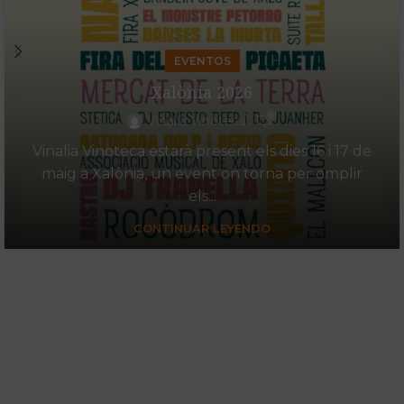
EVENTOS
Xalònia 2026
0
Vinalia Vinoteca
Vinalia Vinoteca estarà present els dies 16 i 17 de
maig a Xalònia, un event on torna per omplir
els...
CONTINUAR LEYENDO