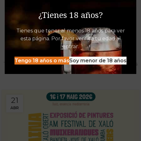
¿Tienes 18 años?
Tienes que tener al menos 18 años para ver
esta página. Por favor verifica tu edad al
Destacados de Vinalia
entrar.
Mucho más que una Vinoteca
Tengo 18 años o más
Soy menor de 18 años
Tenemos las experiencias, descuentos y detacados pensados
para disfrutar al máximo de la oferta Vinalia
21
ABR