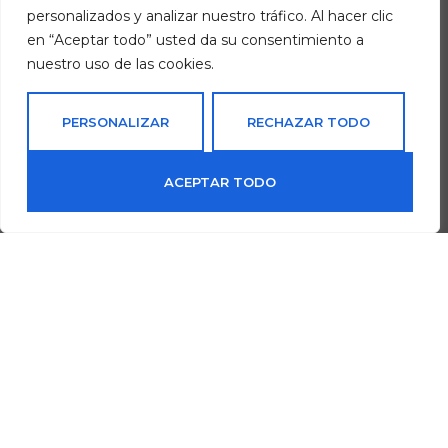
personalizados y analizar nuestro tráfico. Al hacer clic
en “Aceptar todo” usted da su consentimiento a
Empresa
nuestro uso de las cookies.
PERSONALIZAR
RECHAZAR TODO
Mensaje
ACEPTAR TODO
0
Tienda
Carrito
Mi cuenta
He leído y acepto la
Política de Privacidad
y autorizo expresamente a
VINOTECAS VINALIA para el uso de los datos de carácter personal con los
fines comerciales.
ENVIAR