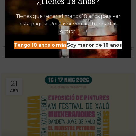
¿Tienes 18 años?
Tienes que tener al menos 18 años para ver
esta página. Por favor verifica tu edad al
Destacados de Vinalia
entrar.
Mucho más que una Vinoteca
Tengo 18 años o más
Soy menor de 18 años
Tenemos las experiencias, descuentos y detacados pensados
para disfrutar al máximo de la oferta Vinalia
21
ABR