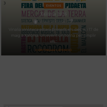
EVENTOS
Xalònia 2026
0
Vinalia Vinoteca
Vinalia Vinoteca estarà present els dies 16 i 17 de
maig a Xalònia, un event on torna per omplir
els...
CONTINUAR LEYENDO