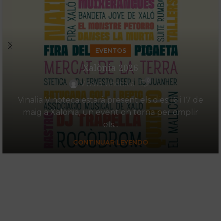
EVENTOS
Xalònia 2026
0
Vinalia Vinoteca
Vinalia Vinoteca estarà present els dies 16 i 17 de
maig a Xalònia, un event on torna per omplir
els...
CONTINUAR LEYENDO