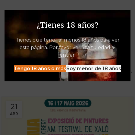
¿Tienes 18 años?
Tienes que tener al menos 18 años para ver
esta página. Por favor verifica tu edad al
Destacados de Vinalia
entrar.
Mucho más que una Vinoteca
Tengo 18 años o más
Soy menor de 18 años
Tenemos las experiencias, descuentos y detacados pensados
para disfrutar al máximo de la oferta Vinalia
21
ABR