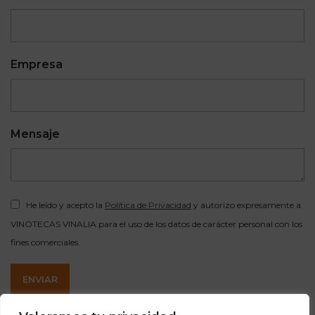
Empresa
Mensaje
He leído y acepto la
Política de Privacidad
y autorizo expresamente a
VINOTECAS VINALIA para el uso de los datos de carácter personal con los
fines comerciales.
ENVIAR