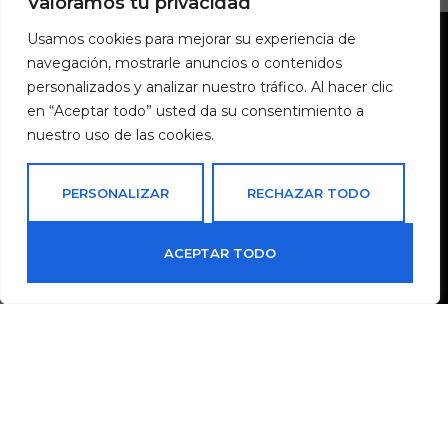
Valoramos tu privacidad
Usamos cookies para mejorar su experiencia de
navegación, mostrarle anuncios o contenidos
personalizados y analizar nuestro tráfico. Al hacer clic
en “Aceptar todo” usted da su consentimiento a
nuestro uso de las cookies.
Más de 50 años especializados en vinos y destilados
Sant Jaume, 3 03760 Ondara (Alicante)
PERSONALIZAR
RECHAZAR TODO
+34 965 766 314
correo@vinaliavinotecas.com
ACEPTAR TODO
0
HORARIO
Tienda
Carrito
Mi cuenta
Lunes a Viernes:
9 a 13:30 hs y de 16 a 20 hs
Sábados:
9 a 13:30 hs
SÍGUENOS