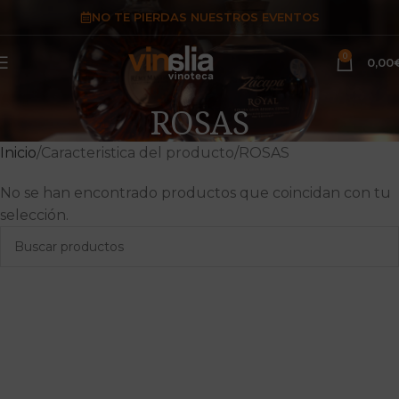
NO TE PIERDAS NUESTROS EVENTOS
0
0,00
ROSAS
Inicio
Caracteristica del producto
ROSAS
No se han encontrado productos que coincidan con tu
selección.