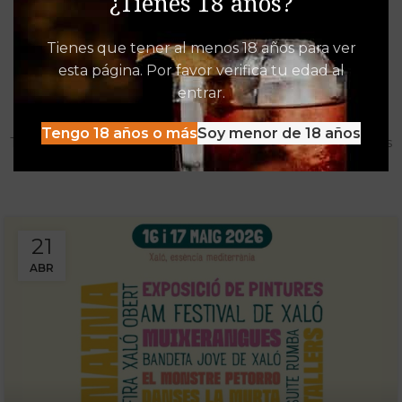
¿Tienes 18 años?
Tienes que tener al menos 18 años para ver
esta página. Por favor verifica tu edad al
Destacados de Vinalia
entrar.
Mucho más que una Vinoteca
Tengo 18 años o más
Soy menor de 18 años
Tenemos las experiencias, descuentos y detacados pensados
para disfrutar al máximo de la oferta Vinalia
21
ABR