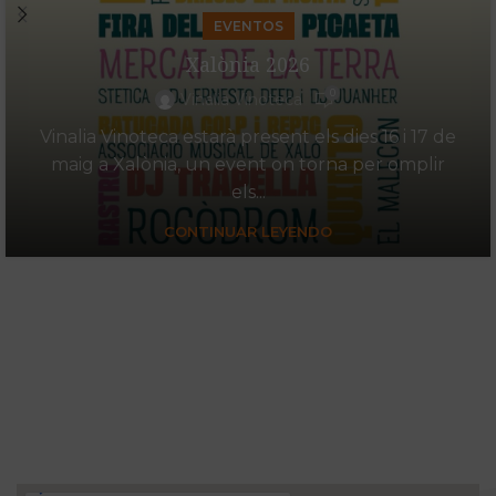
EVENTOS
Xalònia 2026
0
Vinalia Vinoteca
Vinalia Vinoteca estarà present els dies 16 i 17 de
maig a Xalònia, un event on torna per omplir
els...
CONTINUAR LEYENDO