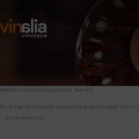
VINOTECA
HISTORIA
CAVA EXPERIEN
Inicio
Productos etiquetados “barrica”
No se han encontrado productos que coincidan con tu s