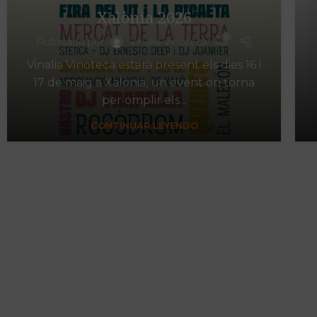
Xalònia 2026
0
Publicado por
Vinalia Vinoteca
Vinalia Vinoteca estarà present els dies 16 i
17 de maig a Xalònia, un event on torna
per omplir els...
CONTINUAR LEYENDO