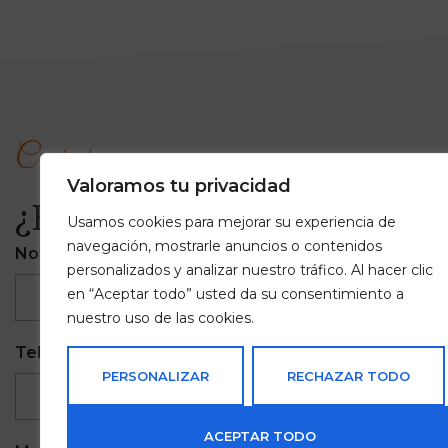
Contacto
Valoramos tu privacidad
¿En qué podemos ayudar
Usamos cookies para mejorar su experiencia de
navegación, mostrarle anuncios o contenidos
Nombre completo
Email
personalizados y analizar nuestro tráfico. Al hacer clic
en “Aceptar todo” usted da su consentimiento a
nuestro uso de las cookies.
Teléfono
Empresa
PERSONALIZAR
RECHAZAR TODO
ACEPTAR TODO