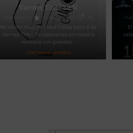
Viernes Tinto 28-N
0
Publicado por
Vinalia Vinoteca
Publ
No somos muy de black Friday pero si de
El
Viernes Tinto. Te esperamos en nuestra
cel
vinoteca con grandes ...
CONTINUAR LEYENDO