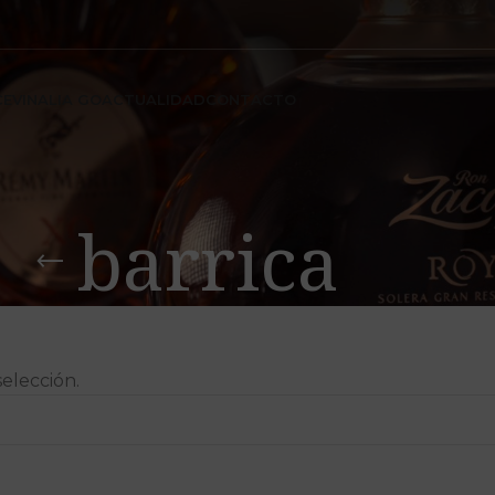
CE
VINALIA GO
ACTUALIDAD
CONTACTO
barrica
elección.