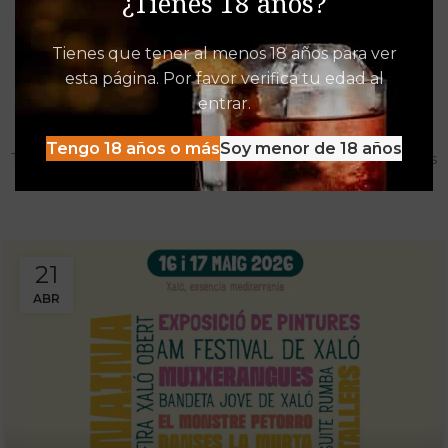
¿Tienes 18 años?
Tienes que tener al menos 18 años para ver
esta página. Por favor verifica tu edad al
Destacados de Vinalia
entrar.
Mucho más que una Vinoteca
Tengo 18 años o más
Soy menor de 18 años
Tenemos las experiencias, descuentos y detacados pensados
para disfrutar al máximo de la oferta Vinalia
21
ABR