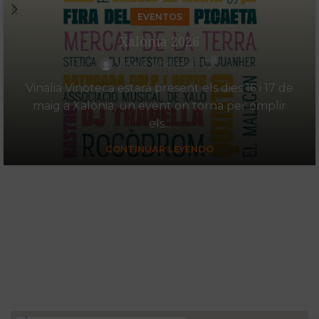
EVENTOS
Xalònia 2026
0
Vinalia Vinoteca
Vinalia Vinoteca estarà present els dies 16 i 17 de
maig a Xalònia, un event on torna per omplir
els...
CONTINUAR LEYENDO