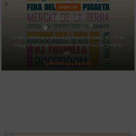
EVENTOS
Xalònia 2026
0
Vinalia Vinoteca
Vinalia Vinoteca estarà present els dies 16 i 17 de
maig a Xalònia, un event on torna per omplir
els...
CONTINUAR LEYENDO