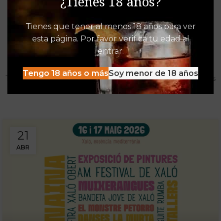
¿Tienes 18 años?
Tienes que tener al menos 18 años para ver
esta página. Por favor verifica tu edad al
Destacados de Vinalia
entrar.
Mucho más que una Vinoteca
Tengo 18 años o más
Soy menor de 18 años
Tenemos las experiencias, descuentos y detacados pensados
para disfrutar al máximo de la oferta Vinalia
21
ABR