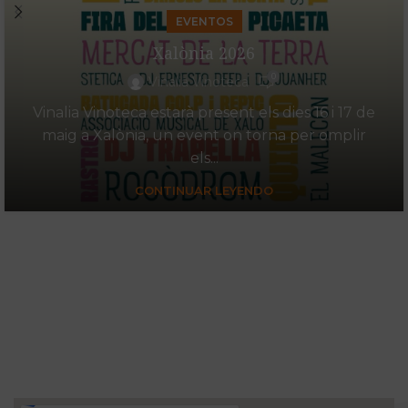
EVENTOS
Xalònia 2026
0
Vinalia Vinoteca
Vinalia Vinoteca estarà present els dies 16 i 17 de
maig a Xalònia, un event on torna per omplir
els...
CONTINUAR LEYENDO