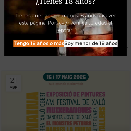
¿Tienes 18 años?
Tienes que tener al menos 18 años para ver
esta página. Por favor verifica tu edad al
Destacados de Vinalia
entrar.
Mucho más que una Vinoteca
Tengo 18 años o más
Soy menor de 18 años
Tenemos las experiencias, descuentos y detacados pensados
para disfrutar al máximo de la oferta Vinalia
21
ABR