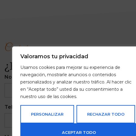
Contacto
Valoramos tu privacidad
¿En qué podemos ayudar
Usamos cookies para mejorar su experiencia de
navegación, mostrarle anuncios o contenidos
Nombre completo
Email
personalizados y analizar nuestro tráfico. Al hacer clic
en “Aceptar todo” usted da su consentimiento a
nuestro uso de las cookies.
Teléfono
Empresa
PERSONALIZAR
RECHAZAR TODO
ACEPTAR TODO