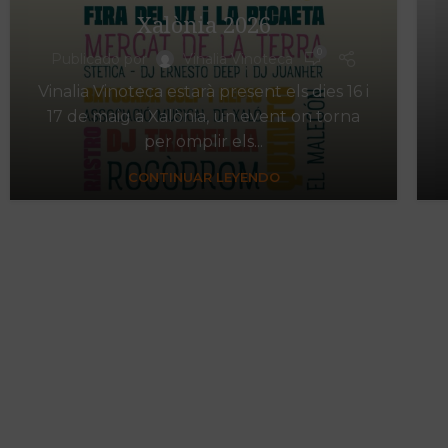
Xalònia 2026
0
Publicado por
Vinalia Vinoteca
Vinalia Vinoteca estarà present els dies 16 i
17 de maig a Xalònia, un event on torna
per omplir els...
CONTINUAR LEYENDO