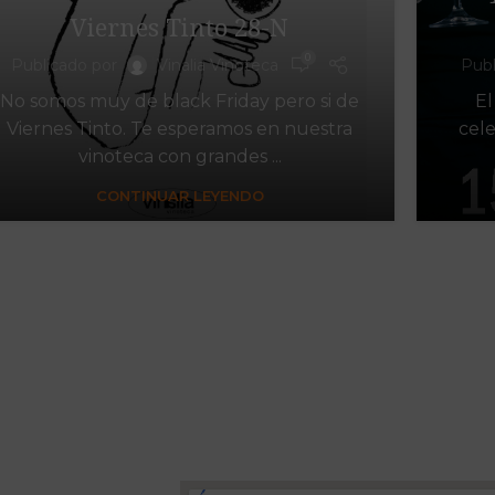
Viernes Tinto 28-N
0
Publicado por
Vinalia Vinoteca
Publ
No somos muy de black Friday pero si de
El
Viernes Tinto. Te esperamos en nuestra
cel
vinoteca con grandes ...
CONTINUAR LEYENDO