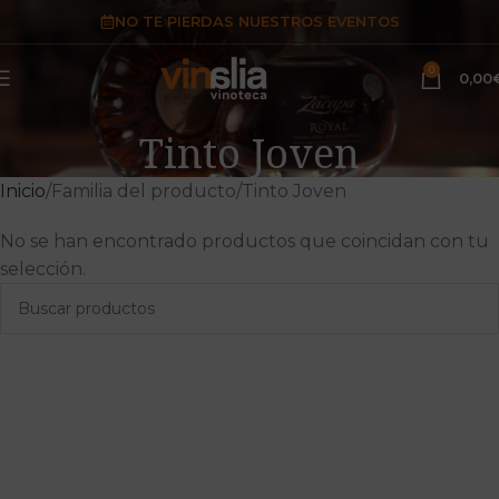
NO TE PIERDAS NUESTROS EVENTOS
0
0,00
Tinto Joven
Inicio
Familia del producto
Tinto Joven
No se han encontrado productos que coincidan con tu
selección.