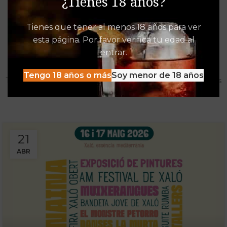
¿Tienes 18 años?
Tienes que tener al menos 18 años para ver
esta página. Por favor verifica tu edad al
Destacados de Vinalia
entrar.
Mucho más que una Vinoteca
Tengo 18 años o más
Soy menor de 18 años
Tenemos las experiencias, descuentos y detacados pensados
para disfrutar al máximo de la oferta Vinalia
21
ABR