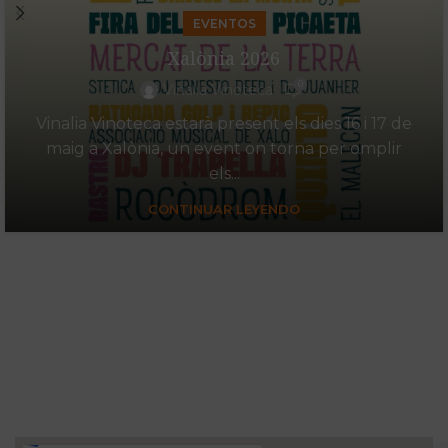
EVENTOS
Xalònia 2026
0
Vinalia Vinoteca
Vinalia Vinoteca estarà present els dies 16 i 17 de
maig a Xalònia, un event on torna per omplir
els...
CONTINUAR LEYENDO