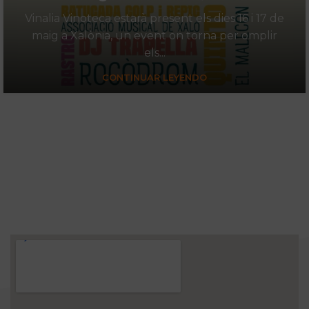
Vinalia Vinoteca estarà present els dies 16 i 17 de
maig a Xalònia, un event on torna per omplir
els...
CONTINUAR LEYENDO