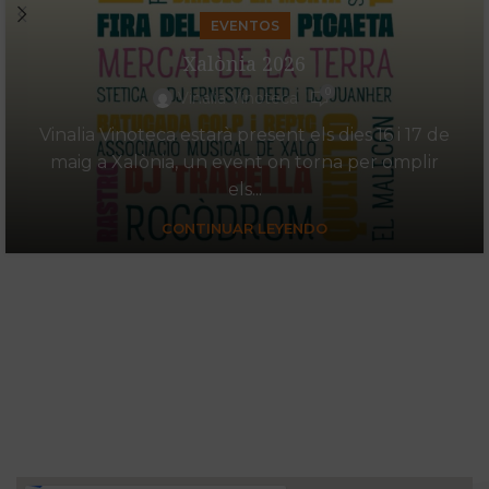
EVENTOS
Xalònia 2026
0
Vinalia Vinoteca
Vinalia Vinoteca estarà present els dies 16 i 17 de
maig a Xalònia, un event on torna per omplir
els...
CONTINUAR LEYENDO