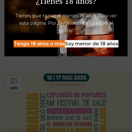
¿Tienes 18 años?
Tienes que tener al menos 18 años para ver
esta página. Por favor verifica tu edad al
Destacados de Vinalia
entrar.
Mucho más que una Vinoteca
Tengo 18 años o más
Soy menor de 18 años
Tenemos las experiencias, descuentos y detacados pensados
para disfrutar al máximo de la oferta Vinalia
21
ABR