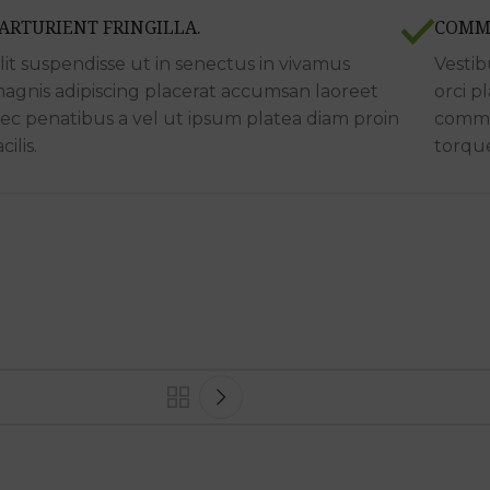
ARTURIENT FRINGILLA.
COMMO
lit suspendisse ut in senectus in vivamus
Vestib
agnis adipiscing placerat accumsan laoreet
orci p
ec penatibus a vel ut ipsum platea diam proin
commod
acilis.
torque