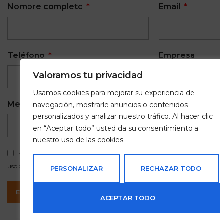
Nombre completo
Email
Teléfono
Empresa
Valoramos tu privacidad
Usamos cookies para mejorar su experiencia de
Mensaje
navegación, mostrarle anuncios o contenidos
personalizados y analizar nuestro tráfico. Al hacer clic
en “Aceptar todo” usted da su consentimiento a
nuestro uso de las cookies.
He leído y acepto la
Política de Privacidad
y autorizo expresamente a V
uso de los datos de carácter personal con los fines comerciales.
PERSONALIZAR
RECHAZAR TODO
ENVIAR
ACEPTAR TODO