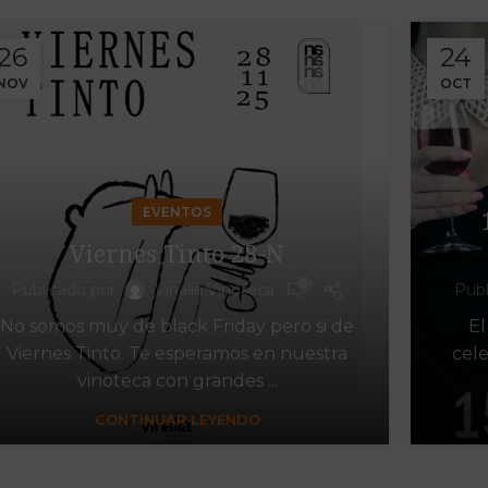
26
24
NOV
OCT
EVENTOS
Viernes Tinto 28-N
0
Publicado por
Vinalia Vinoteca
Publ
No somos muy de black Friday pero si de
El
Viernes Tinto. Te esperamos en nuestra
cel
vinoteca con grandes ...
CONTINUAR LEYENDO