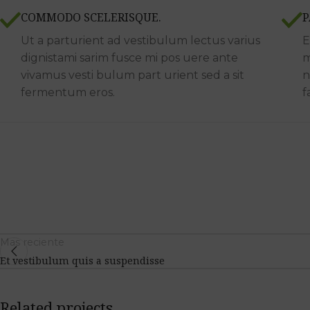
COMMODO SCELERISQUE.
P
Ut a parturient ad vestibulum lectus varius
E
dignistami sarim fusce mi pos uere ante
m
vivamus vesti bulum part urient sed a sit
n
fermentum eros.
f
Mas reciente
Et vestibulum quis a suspendisse
Related projects