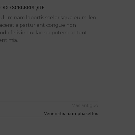
DO SCELERISQUE.
ulum nam lobortis scelerisque eu mi leo
lacerat a parturient congue non
o felis in dui lacinia potenti aptent
nt mia.
Mas antiguo
Venenatis nam phasellus