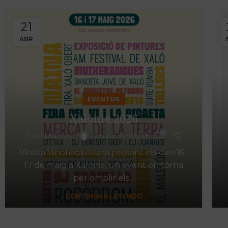
21
ABR
EVENTOS
Xalònia 2026
0
Publicado por
Vinalia Vinoteca
Vinalia Vinoteca estarà present els dies 16 i
17 de maig a Xalònia, un event on torna
per omplir els...
CONTINUAR LEYENDO