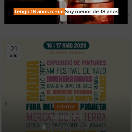
Mucho más que una Vinoteca
Tengo 18 años o más
Soy menor de 18 años
Tenemos las experiencias, descuentos y detacados pensados
para disfrutar al máximo de la oferta Vinalia
21
ABR
EVENTOS
Xalònia 2026
0
Vinalia Vinoteca