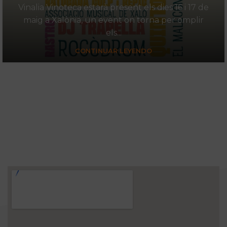
Vinalia Vinoteca estarà present els dies 16 i 17 de
maig a Xalònia, un event on torna per omplir
els...
CONTINUAR LEYENDO