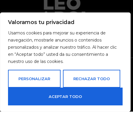
Valoramos tu privacidad
Usamos cookies para mejorar su experiencia de
navegación, mostrarle anuncios o contenidos
personalizados y analizar nuestro tráfico. Al hacer clic
en “Aceptar todo” usted da su consentimiento a
nuestro uso de las cookies.
Vinalia Vinoteca ® Todos los derechos reservados
PERSONALIZAR
RECHAZAR TODO
2024
Política de cookies
|
Aviso legal
|
Condiciones de
venta
ACEPTAR TODO
0
Tienda
Carrito
Mi cuenta