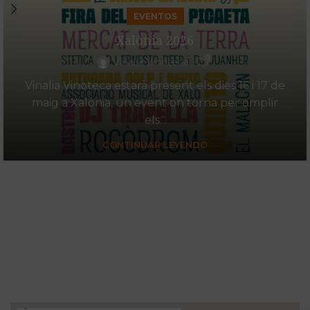
EVENTOS
Xalònia 2026
0
Vinalia Vinoteca
Vinalia Vinoteca estarà present els dies 16 i 17 de
maig a Xalònia, un event on torna per omplir
els...
CONTINUAR LEYENDO