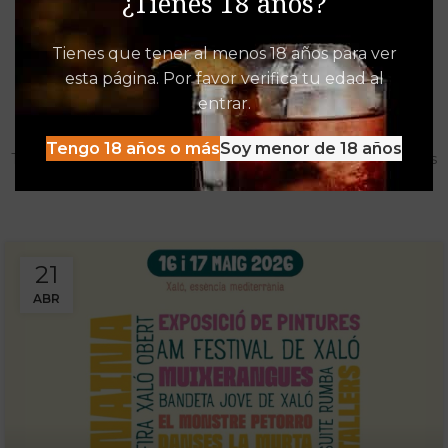
¿Tienes 18 años?
Tienes que tener al menos 18 años para ver
esta página. Por favor verifica tu edad al
Destacados de Vinalia
entrar.
Mucho más que una Vinoteca
Tengo 18 años o más
Soy menor de 18 años
Tenemos las experiencias, descuentos y detacados pensados
para disfrutar al máximo de la oferta Vinalia
21
ABR