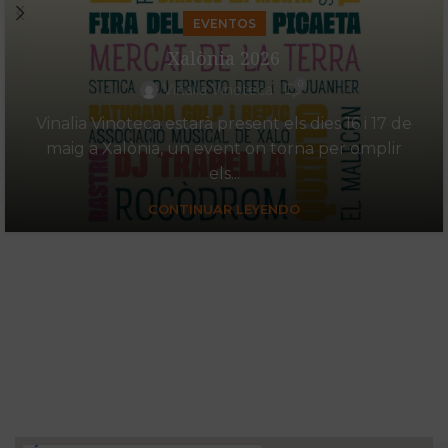
EVENTOS
Xalònia 2026
0
Vinalia Vinoteca
Vinalia Vinoteca estarà present els dies 16 i 17 de
maig a Xalònia, un event on torna per omplir
els...
CONTINUAR LEYENDO