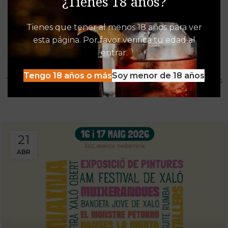
¿Tienes 18 años?
Tienes que tener al menos 18 años para ver
esta página. Por favor verifica tu edad al
Destacados de Vinalia
entrar.
Mucho más que una Vinoteca
Tengo 18 años o más
Soy menor de 18 años
Tenemos las experiencias, descuentos y detacados pensados
para disfrutar al máximo de la oferta Vinalia
21
ABR