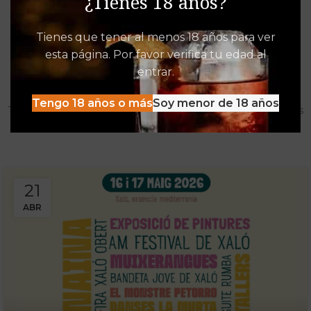
¿Tienes 18 años?
Tienes que tener al menos 18 años para ver
esta página. Por favor verifica tu edad al
Destacados de Vinalia
entrar.
Mucho más que una Vinoteca
Tengo 18 años o más
Soy menor de 18 años
Tenemos las experiencias, descuentos y detacados pensados
para disfrutar al máximo de la oferta Vinalia
21
ABR