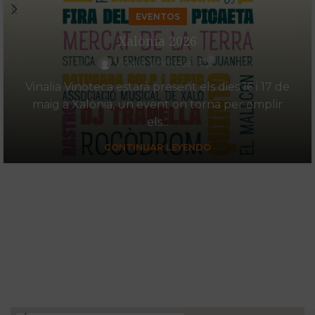
EVENTOS
Xalònia 2026
0
Vinalia Vinoteca
Vinalia Vinoteca estarà present els dies 16 i 17 de
maig a Xalònia, un event on torna per omplir
els...
CONTINUAR LEYENDO