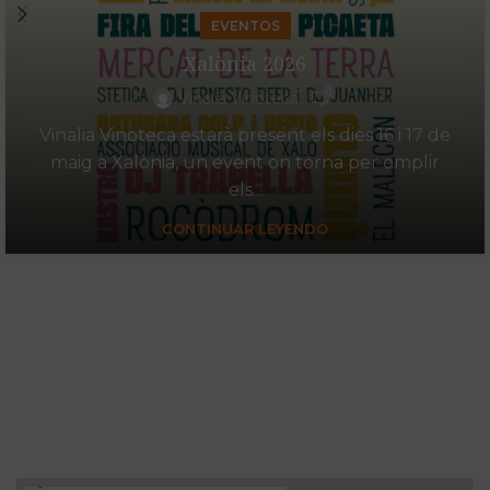
EVENTOS
Xalònia 2026
0
Vinalia Vinoteca
Vinalia Vinoteca estarà present els dies 16 i 17 de
maig a Xalònia, un event on torna per omplir
els...
CONTINUAR LEYENDO