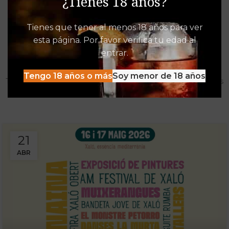
¿Tienes 18 años?
Tienes que tener al menos 18 años para ver
esta página. Por favor verifica tu edad al
Destacados de Vinalia
entrar.
Mucho más que una Vinoteca
Tengo 18 años o más
Soy menor de 18 años
Tenemos las experiencias, descuentos y detacados pensados
para disfrutar al máximo de la oferta Vinalia
21
ABR