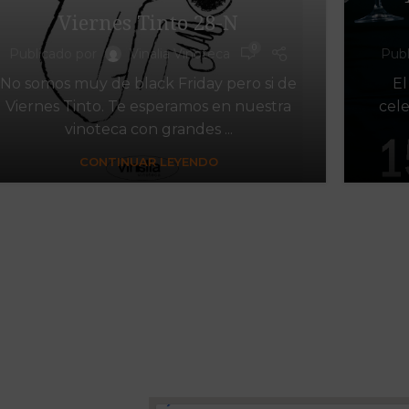
Viernes Tinto 28-N
0
Publicado por
Vinalia Vinoteca
Publ
No somos muy de black Friday pero si de
El
Viernes Tinto. Te esperamos en nuestra
cel
vinoteca con grandes ...
CONTINUAR LEYENDO