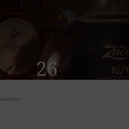
CE
VINALIA GO
ACTUALIDAD
CONTACTO
26
elección.