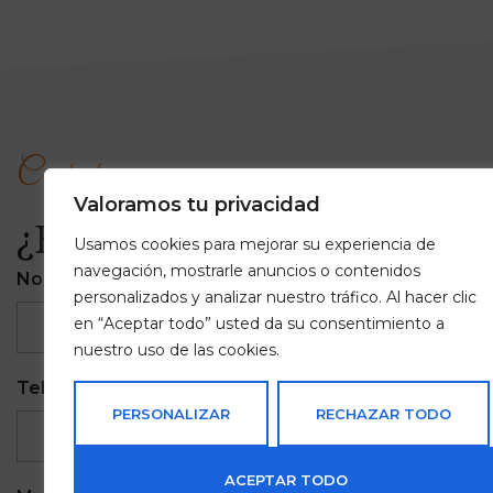
Contacto
Valoramos tu privacidad
¿En qué podemos ayudar
Usamos cookies para mejorar su experiencia de
navegación, mostrarle anuncios o contenidos
Nombre completo
Email
personalizados y analizar nuestro tráfico. Al hacer clic
en “Aceptar todo” usted da su consentimiento a
nuestro uso de las cookies.
Teléfono
Empresa
PERSONALIZAR
RECHAZAR TODO
ACEPTAR TODO