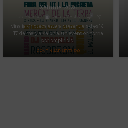
Xalònia 2026
0
Publicado por
Vinalia Vinoteca
Vinalia Vinoteca estarà present els dies 16 i
17 de maig a Xalònia, un event on torna
per omplir els...
CONTINUAR LEYENDO