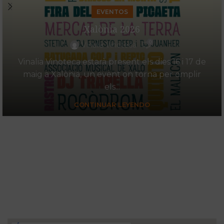
EVENTOS
Xalònia 2026
0
Vinalia Vinoteca
Vinalia Vinoteca estarà present els dies 16 i 17 de
maig a Xalònia, un event on torna per omplir
els...
CONTINUAR LEYENDO