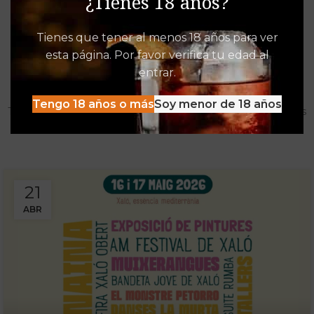
¿Tienes 18 años?
Tienes que tener al menos 18 años para ver
esta página. Por favor verifica tu edad al
Destacados de Vinalia
entrar.
Mucho más que una Vinoteca
Tengo 18 años o más
Soy menor de 18 años
Tenemos las experiencias, descuentos y detacados pensados
para disfrutar al máximo de la oferta Vinalia
21
ABR