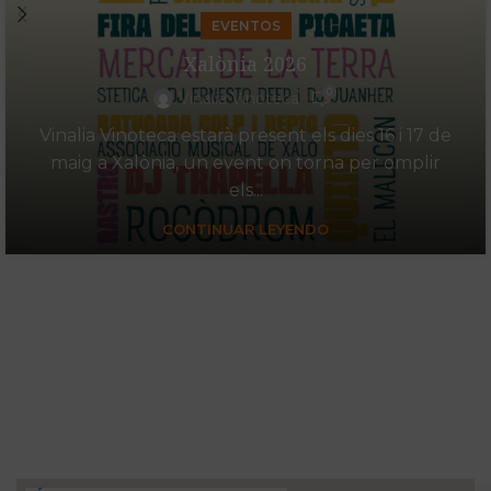
EVENTOS
Xalònia 2026
0
Vinalia Vinoteca
Vinalia Vinoteca estarà present els dies 16 i 17 de
maig a Xalònia, un event on torna per omplir
els...
CONTINUAR LEYENDO