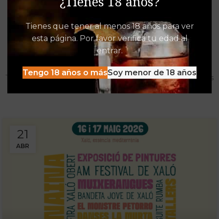
¿Tienes 18 años?
Tienes que tener al menos 18 años para ver
esta página. Por favor verifica tu edad al
Destacados de Vinalia
entrar.
Mucho más que una Vinoteca
Tengo 18 años o más
Soy menor de 18 años
Tenemos las experiencias, descuentos y detacados pensados
para disfrutar al máximo de la oferta Vinalia
21
ABR